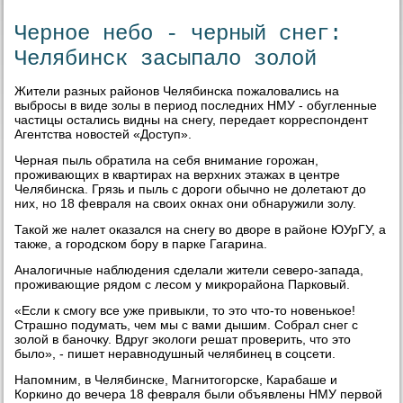
Черное небо - черный снег:
Челябинск засыпало золой
Жители разных районов Челябинска пожаловались на
выбросы в виде золы в период последних НМУ - обугленные
частицы остались видны на снегу, передает корреспондент
Агентства новостей «Доступ».
Черная пыль обратила на себя внимание горожан,
проживающих в квартирах на верхних этажах в центре
Челябинска. Грязь и пыль с дороги обычно не долетают до
них, но 18 февраля на своих окнах они обнаружили золу.
Такой же налет оказался на снегу во дворе в районе ЮУрГУ, а
также, а городском бору в парке Гагарина.
Аналогичные наблюдения сделали жители северо-запада,
проживающие рядом с лесом у микрорайона Парковый.
«Если к смогу все уже привыкли, то это что-то новенькое!
Страшно подумать, чем мы с вами дышим. Собрал снег с
золой в баночку. Вдруг экологи решат проверить, что это
было», - пишет неравнодушный челябинец в соцсети.
Напомним, в Челябинске, Магнитогорске, Карабаше и
Коркино до вечера 18 февраля были объявлены НМУ первой