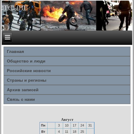
Главная
Общество и люди
Российские новости
Страны и регионы
Архив записей
Связь с нами
Август
Пн
3
10
17
24
31
Вт
4
11
18
25