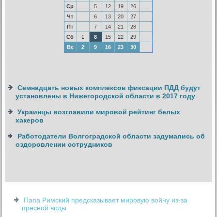
Ср
5
12
19
26
Чт
6
13
20
27
Пт
7
14
21
28
Сб
1
8
15
22
29
Вс
2
9
16
23
30
Семнадцать новых комплексов фиксации ПДД будут
установлены в Нижегородской области в 2017 году
Украинцы возглавили мировой рейтинг белых
хакеров
Работодатели Волгоградской области задумались об
оздоровлении сотрудников
Папа Римский предсказывает мировую войну из-за
пресной воды