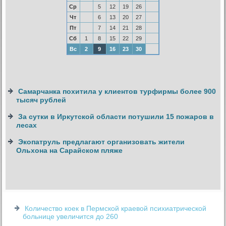
Ср
5
12
19
26
Чт
6
13
20
27
Пт
7
14
21
28
Сб
1
8
15
22
29
Вс
2
9
16
23
30
Самарчанка похитила у клиентов турфирмы более 900
тысяч рублей
За сутки в Иркутской области потушили 15 пожаров в
лесах
Экопатруль предлагают организовать жители
Ольхона на Сарайском пляже
Количество коек в Пермской краевой психиатрической
больнице увеличится до 260