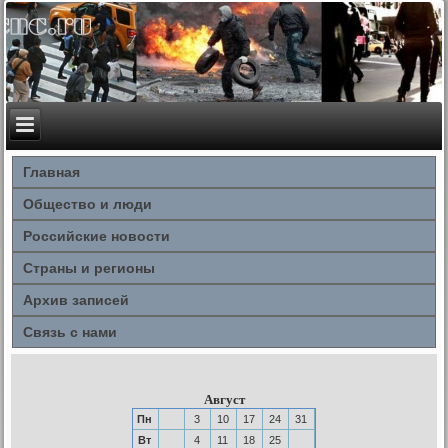
Главная
Общество и люди
Российские новости
Страны и регионы
Архив записей
Связь с нами
Август
Пн
3
10
17
24
31
Вт
4
11
18
25