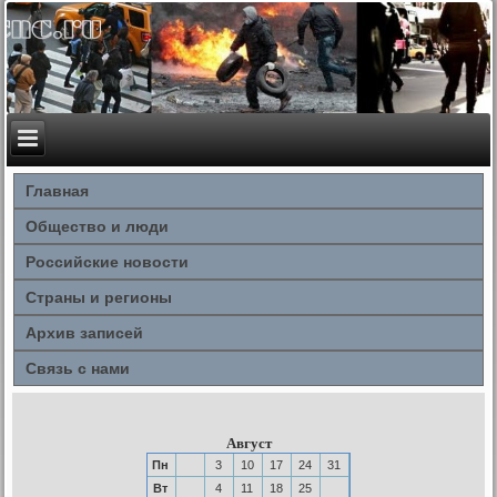
Главная
Общество и люди
Российские новости
Страны и регионы
Архив записей
Связь с нами
Август
Пн
3
10
17
24
31
Вт
4
11
18
25