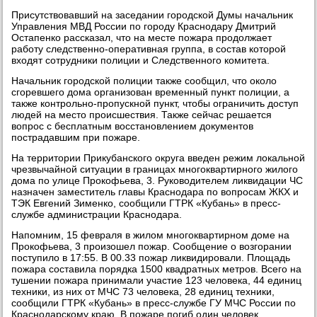
Присутствовавший на заседании городской Думы начальник
Управления МВД России по городу Краснодару Дмитрий
Остапенко рассказал, что на месте пожара продолжает
работу следственно-оперативная группа, в состав которой
входят сотрудники полиции и Следственного комитета.
Начальник городской полиции также сообщил, что около
сгоревшего дома организован временный пункт полиции, а
также контрольно-пропускной пункт, чтобы ограничить доступ
людей на место происшествия. Также сейчас решается
вопрос с бесплатным восстановлением документов
пострадавшим при пожаре.
На территории Прикубанского округа введен режим локальной
чрезвычайной ситуации в границах многоквартирного жилого
дома по улице Прокофьева, 3. Руководителем ликвидации ЧС
назначен заместитель главы Краснодара по вопросам ЖКХ и
ТЭК Евгений Зименко, сообщили ГТРК «Кубань» в пресс-
службе администрации Краснодара.
Напомним, 15 февраля в жилом многоквартирном доме на
Прокофьева, 3 произошел пожар. Сообщение о возгорании
поступило в 17:55. В 00.33 пожар ликвидировали. Площадь
пожара составила порядка 1500 квадратных метров. Всего на
тушении пожара принимали участие 123 человека, 44 единиц
техники, из них от МЧС 73 человека, 28 единиц техники,
сообщили ГТРК «Кубань» в пресс-службе ГУ МЧС России по
Краснодарскому краю. В пожаре погиб один человек.