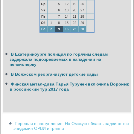
Ср
5
12
19
26
Чт
6
13
20
27
Пт
7
14
21
28
Сб
1
8
15
22
29
Вс
2
9
16
23
30
В Екатеринбурге полиция по горячим следам
задержала подозреваемых в нападении на
пенсионерку
В Волжском реорганизуют детские сады
Финская метал-дива Тарья Турунен включила Воронеж
в российский тур 2017 года
Перешли в наступление. На Омскую область надвигается
эпидемия ОРВИ и гриппа