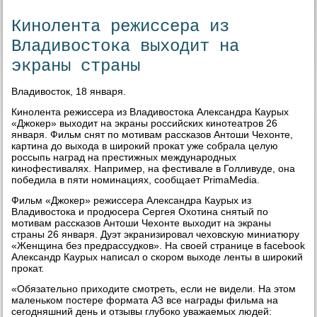
Кинолента режиссера из
Владивостока выходит на
экраны страны
Владивосток, 18 января.
Кинолента режиссера из Владивостока Александра Каурых
«Джокер» выходит на экраны российских кинотеатров 26
января. Фильм снят по мотивам рассказов Антоши Чехонте,
картина до выхода в широкий прокат уже собрала целую
россыпь наград на престижных международных
кинофестивалях. Например, на фестивале в Голливуде, она
победила в пяти номинациях, сообщает PrimaMedia.
Фильм «Джокер» режиссера Александра Каурых из
Владивостока и продюсера Сергея Охотина снятый по
мотивам рассказов Антоши Чехонте выходит на экраны
страны 26 января. Дуэт экранизировал чеховскую миниатюру
«Женщина без предрассудков». На своей странице в facebook
Александр Каурых написал о скором выходе ленты в широкий
прокат.
«Обязательно приходите смотреть, если не видели. На этом
маленьком постере формата А3 все награды фильма на
сегодняшний день и отзывы глубоко уважаемых людей: