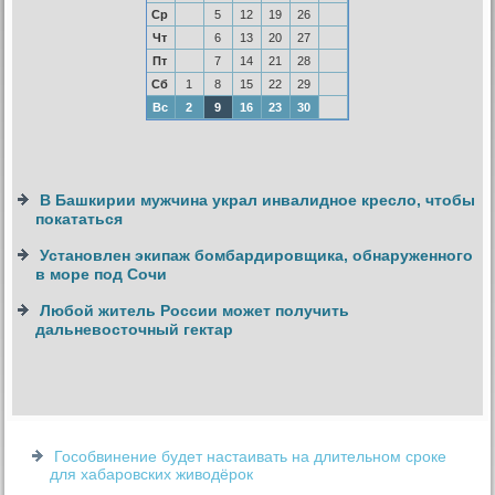
Ср
5
12
19
26
Чт
6
13
20
27
Пт
7
14
21
28
Сб
1
8
15
22
29
Вс
2
9
16
23
30
В Башкирии мужчина украл инвалидное кресло, чтобы
покататься
Установлен экипаж бомбардировщика, обнаруженного
в море под Сочи
Любой житель России может получить
дальневосточный гектар
Гособвинение будет настаивать на длительном сроке
для хабаровских живодёрок