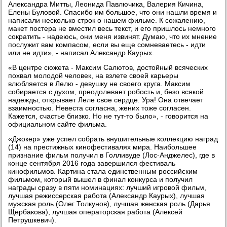
Александра Митты, Леонида Павлючика, Валерия Кичина,
Елены Буловой. Спасибо им большое, что они нашли время и
написали несколько строк о нашем фильме. К сожалению,
макет постера не вместил весь текст, и его пришлось немного
сократить - надеюсь, они меня извинят. Думаю, что их мнение
послужит вам компасом, если вы еще сомневаетесь - идти
или не идти», - написал Александр Каурых.
«В центре сюжета - Максим Салютов, достойный всяческих
похвал молодой человек, на взлете своей карьеры
влюбляется в Лелю - девушку не своего круга. Максим
собирается с духом, преодолевает робость и, безо всякой
надежды, открывает Леле свое сердце. Ура! Она отвечает
взаимностью. Невеста согласна, жених тоже согласен.
Кажется, счастье близко. Но не тут-то было», - говорится на
официальном сайте фильма.
«Джокер» уже успел собрать внушительные коллекцию наград
(14) на престижных кинофестивалях мира. Наибольшее
признание фильм получил в Голливуде (Лос-Анджелес), где в
конце сентября 2016 года завершился фестиваль
кинофильмов. Картина стала единственным российским
фильмом, который вышел в финал конкурса и получил
награды сразу в пяти номинациях: лучший игровой фильм,
лучшая режиссерская работа (Александр Каурых), лучшая
мужская роль (Олег Толкунов), лучшая женская роль (Дарья
Щербакова), лучшая операторская работа (Алексей
Петрушкевич).