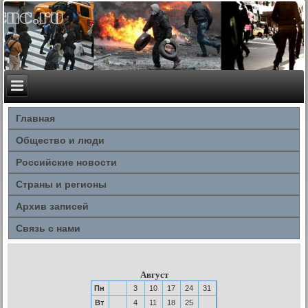
Главная
Общество и люди
Российские новости
Страны и регионы
Архив записей
Связь с нами
Август
Пн
3
10
17
24
31
Вт
4
11
18
25