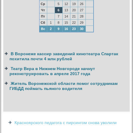
Ср
5
12
19
26
Чт
6
13
20
27
Пт
7
14
21
28
Сб
1
8
15
22
29
Вс
2
9
16
23
30
В Воронеже кассир заведений кинотеатра Спартак
похитила почти 4 млн рублей
Театр Вера в Нижнем Новгороде начнут
реконструировать в апреле 2017 года
Житель Воронежской области помог сотрудникам
ГИБДД поймать пьяного водителя
Красноярского педагога с пирсингом снова уволили