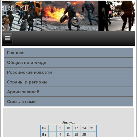
Главная
Общество и люди
Российские новости
Страны и регионы
Архив записей
Связь с нами
Август
Пн
3
10
17
24
31
Вт
4
11
18
25