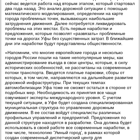
сейчас ведется работа над вторым этапом, который стартовал
два года назад. Это анализ дорожной ситуации с помощью
математического моделирования, определении на карте
города проблемных точек, вызывающих наибольшие
затруднения движения. Далее потребуется ликвидировать
проблемы на этих местах. Есть первые наработки и
предложения, которые позволят «развязать» проблемные
точки на дорогах Уфы без существенных затрат. В ближайшие
дни эти наработки будут представлены общественности.
«Напомним, что многие европейские города и несколько
городов России пошли на такие непопулярные меры, как
администрирование въезда в свои центры, которые, в силу
исторических особенностей, не рассчитаны на современные
потоки транспорта. Вводятся платные парковки, сборы от
которых, в том числе, направляются на дальнейшее развитие
дорожной инфраструктуры. При текущих темпах
автомобилизации Уфа тоже не сможет остаться в стороне от
подобных мер. Необходимость их принятия все чаще
озвучивают эксперты международного уровня. С учетом
текущей ситуации, в Уфе будет создана специализированная
муниципальная структура по управлению дорожным
движением. В ее состав войдут специалисты различных
профильных управлений и предприятий. Предложения по
данной структуре находятся в разработке. Она должна будет
использовать в своей работе все современные наработки, в
том числе, технологию 'Умный город', в рамках которой
создан современный диспетчерский центр для