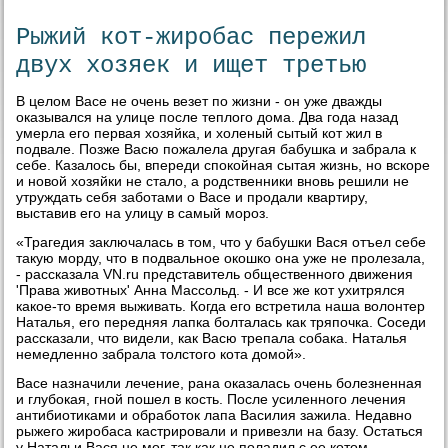
Рыжий кот-жиробас пережил
двух хозяек и ищет третью
В целом Васе не очень везет по жизни - он уже дважды
оказывался на улице после теплого дома. Два года назад
умерла его первая хозяйка, и холеный сытый кот жил в
подвале. Позже Васю пожалела другая бабушка и забрала к
себе. Казалось бы, впереди спокойная сытая жизнь, но вскоре
и новой хозяйки не стало, а родственники вновь решили не
утруждать себя заботами о Васе и продали квартиру,
выставив его на улицу в самый мороз.
«Трагедия заключалась в том, что у бабушки Вася отъел себе
такую морду, что в подвальное окошко она уже не пролезала,
- рассказала VN.ru представитель общественного движения
'Права животных' Анна Массольд. - И все же кот ухитрялся
какое-то время выживать. Когда его встретила наша волонтер
Наталья, его передняя лапка болталась как тряпочка. Соседи
рассказали, что видели, как Васю трепала собака. Наталья
немедленно забрала толстого кота домой».
Васе назначили лечение, рана оказалась очень болезненная
и глубокая, гной пошел в кость. После усиленного лечения
антибиотиками и обработок лапа Василия зажила. Недавно
рыжего жиробаса кастрировали и привезли на базу. Остаться
у Натальи Вася не мог, так как не поладил с ее котом -