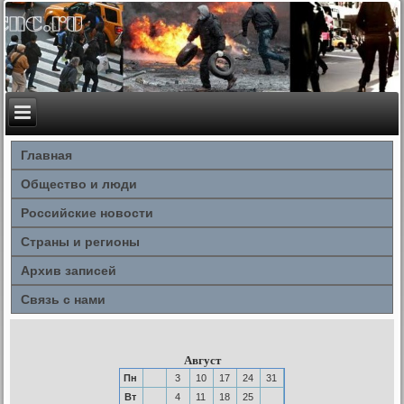
Главная
Общество и люди
Российские новости
Страны и регионы
Архив записей
Связь с нами
Август
Пн
3
10
17
24
31
Вт
4
11
18
25