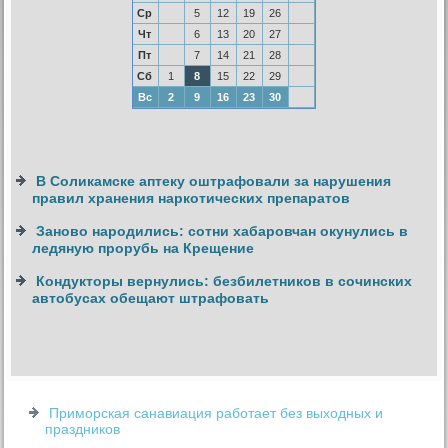
Ср
5
12
19
26
Чт
6
13
20
27
Пт
7
14
21
28
Сб
1
8
15
22
29
Вс
2
9
16
23
30
В Соликамске аптеку оштрафовали за нарушения
правил хранения наркотических препаратов
Заново народились: сотни хабаровчан окунулись в
ледяную прорубь на Крещение
Кондукторы вернулись: безбилетников в сочинских
автобусах обещают штрафовать
Приморская санавиация работает без выходных и
праздников