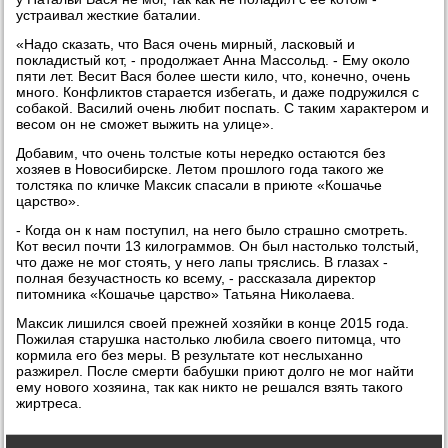
устраивал жесткие баталии.
«Надо сказать, что Вася очень мирный, ласковый и
покладистый кот, - продолжает Анна Массольд. - Ему около
пяти лет. Весит Вася более шести кило, что, конечно, очень
много. Конфликтов старается избегать, и даже подружился с
собакой. Василий очень любит поспать. С таким характером и
весом он не сможет выжить на улице».
Добавим, что очень толстые коты нередко остаются без
хозяев в Новосибирске. Летом прошлого года такого же
толстяка по кличке Максик спасали в приюте «Кошачье
царство».
- Когда он к нам поступил, на него было страшно смотреть.
Кот весил почти 13 килограммов. Он был настолько толстый,
что даже не мог стоять, у него лапы тряслись. В глазах -
полная безучастность ко всему, - рассказала директор
питомника «Кошачье царство» Татьяна Николаева.
Максик лишился своей прежней хозяйки в конце 2015 года.
Пожилая старушка настолько любила своего питомца, что
кормила его без меры. В результате кот неслыханно
разжирел. После смерти бабушки приют долго не мог найти
ему нового хозяина, так как никто не решался взять такого
жиртреса.