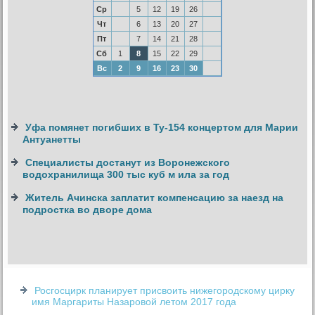
Ср
5
12
19
26
Чт
6
13
20
27
Пт
7
14
21
28
Сб
1
8
15
22
29
Вс
2
9
16
23
30
Уфа помянет погибших в Ту-154 концертом для Марии
Антуанетты
Специалисты достанут из Воронежского
водохранилища 300 тыс куб м ила за год
Житель Ачинска заплатит компенсацию за наезд на
подростка во дворе дома
Росгосцирк планирует присвоить нижегородскому цирку
имя Маргариты Назаровой летом 2017 года