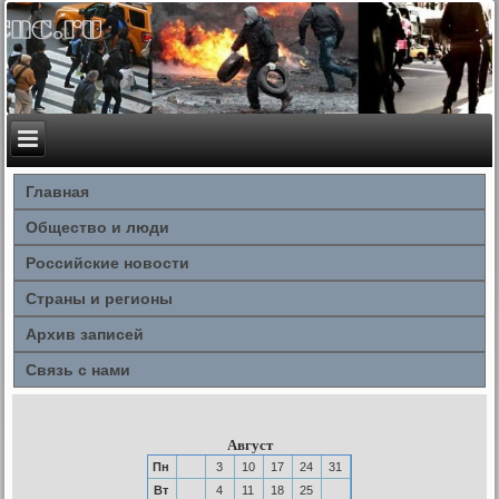
Главная
Общество и люди
Российские новости
Страны и регионы
Архив записей
Связь с нами
Август
Пн
3
10
17
24
31
Вт
4
11
18
25